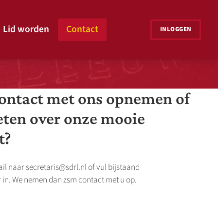
INLOGGEN
contact met ons opnemen of
ten over onze mooie
t?
il naar secretaris@sdrl.nl of vul bijstaand
 in. We nemen dan zsm contact met u op.