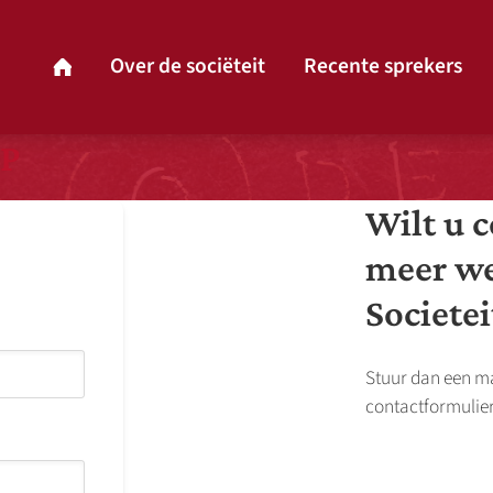
P
Wilt u 
meer we
Societei
Stuur dan een ma
contactformulier