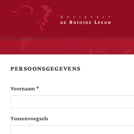
U bent hier:
Home
Contact
NEEM CONTACT MET ONS O
PERSOONSGEGEVENS
Voornaam *
Tussenvoegsels