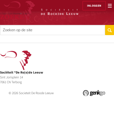
INLOGGEN
U bent hier:
Home
Zoeken
ZOEKEN
Sociëteit “De Ro(o)de Leeuw
Sint Jorisplein 14
7061 CN Terborg
© 2026
Societeit De Roode Leeuw